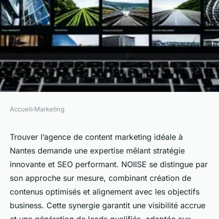
Accueil
›
Marketing
MARKETING
Agence content marketing
Trouver l’agence de content marketing idéale à
Nantes demande une expertise mêlant stratégie
nantes : stratégie innovante et
innovante et SEO performant. NOIISE se distingue par
seo efficace
son approche sur mesure, combinant création de
contenus optimisés et alignement avec les objectifs
Eva
•
6 juillet 2025
•
4 min de lecture
business. Cette synergie garantit une visibilité accrue