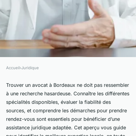
Accueil
›
Juridique
JURIDIQUE
Avocats à bordeaux : trouvez
Trouver un avocat à Bordeaux ne doit pas ressembler
à une recherche hasardeuse. Connaître les différentes
l'aide juridique qui vous
spécialités disponibles, évaluer la fiabilité des
correspond
sources, et comprendre les démarches pour prendre
rendez-vous sont essentiels pour bénéficier d’une
Charles
•
21 juillet 2025
•
11 min de lecture
assistance juridique adaptée. Cet aperçu vous guide