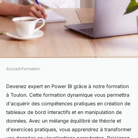
Accueil
›
Formation
FORMATION
Devenez expert en power bi
Devenez expert en Power BI grâce à notre formation
à Toulon. Cette formation dynamique vous permettra
grâce à notre formation à
d'acquérir des compétences pratiques en création de
toulon
tableaux de bord interactifs et en manipulation de
données. Avec un mélange équilibré de théorie et
Clément
•
12 mai 2025
•
5 min de lecture
d'exercices pratiques, vous apprendrez à transformer