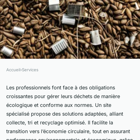
Accueil
›
Services
SERVICES
Site spécialisé dans la gestion
Les professionnels font face à des obligations
croissantes pour gérer leurs déchets de manière
écologique des déchets pour
écologique et conforme aux normes. Un site
les pros
spécialisé propose des solutions adaptées, alliant
collecte, tri et recyclage optimisé. Il facilite la
Julien
•
29 mai 2025
•
4 min de lecture
transition vers l’économie circulaire, tout en assurant