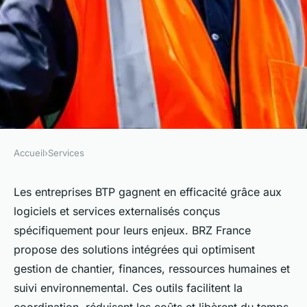
Accueil
›
Services
SERVICES
Logiciels et services
Les entreprises BTP gagnent en efficacité grâce aux
logiciels et services externalisés conçus
externalisés : l'atout des
spécifiquement pour leurs enjeux. BRZ France
entreprises btp
propose des solutions intégrées qui optimisent
gestion de chantier, finances, ressources humaines et
Julien
•
19 juillet 2025
•
4 min de lecture
suivi environnemental. Ces outils facilitent la